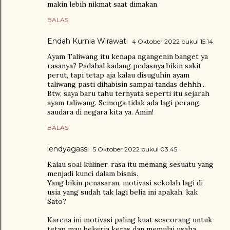
makin lebih nikmat saat dimakan
BALAS
Endah Kurnia Wirawati
4 Oktober 2022 pukul 15.14
Ayam Taliwang itu kenapa ngangenin banget ya
rasanya? Padahal kadang pedasnya bikin sakit
perut, tapi tetap aja kalau disuguhin ayam
taliwang pasti dihabisin sampai tandas dehhh...
Btw, saya baru tahu ternyata seperti itu sejarah
ayam taliwang. Semoga tidak ada lagi perang
saudara di negara kita ya. Amin!
BALAS
lendyagassi
5 Oktober 2022 pukul 03.45
Kalau soal kuliner, rasa itu memang sesuatu yang
menjadi kunci dalam bisnis.
Yang bikin penasaran, motivasi sekolah lagi di
usia yang sudah tak lagi belia ini apakah, kak
Sato?
Karena ini motivasi paling kuat seseorang untuk
tetap mau bekerja keras dan memulai usaha