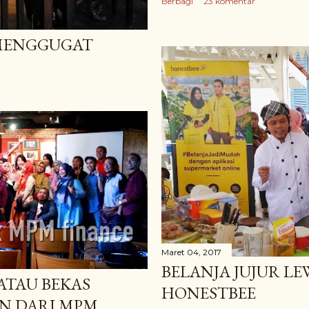
Berbagi
23 komentar
 MENGGUGAT
Maret 04, 2017
BELANJA JUJUR LE
ATAU BEKAS
HONESTBEE
N DARI MPM